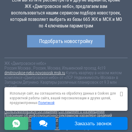
ЖК «Дмитровское небо», предлагаем вам
воспользоваться нашим сервисом подбора новостроек,
который позволяет выбрать из базы 665 ЖК в МСК и МО
по 4 ключевым параметрам
Подобрать новостройку
ЖК «Дмитровское небо»
Россия
Москва
, Россия, Москва, Ильменский проезд, 4с19
dmitrovskoe-nebo.novopoisk.msk.ru
Купить квартиру в новом жилом
комплексе «Дмитровское небо» от «ЛСР. Недвижимость-Москва» в
Западном Дегунино. Квартиры различных планировок от 9.3 млн
рублей!
Используя сайт, вы соглашаетесь на обработку данных в Cookies для
Новостройки Санкт-Петербурга
Новостройки Москвы
корректной работы сайта, вашей персонализации и других целей,
Информация на сайте взята из открытых источников, не является
предусмотренных
Политикой
публичной офертой и распространяется для ознакомления.
Пользовательское соглашение
Соглашение о размещении
Пояснение об информационно-рекламном характере сведений
Политика конфиденциальности
Заказать звонок
По всем вопросам, связанным с актуальностью информации на
портале, пишите на эл.почту
content@novostroy-gid.ru